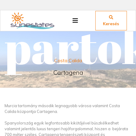
parto
Keresés
Costa Calida
Cartagena
Murcia tartomány második legnagyobb városa valamint Costa
Calida központja Cartagena.
Spanyolország egyik legfontosabb kikötőjével büszkélkedhet
valamint jelentős luxus tengeri hajóforgalommal, hiszen a bejárata
700 méter széles. Cartagena tengerészeti központ és