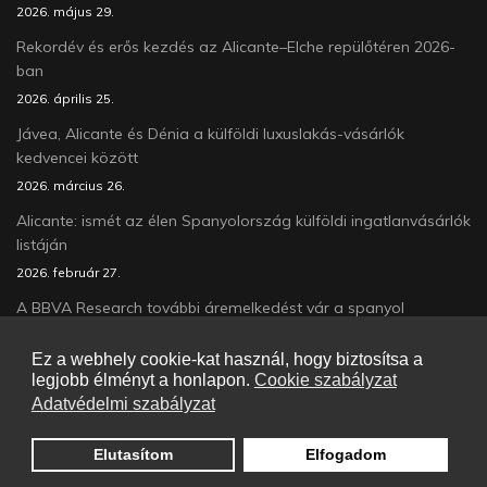
2026. május 29.
Rekordév és erős kezdés az Alicante–Elche repülőtéren 2026-
ban
2026. április 25.
Jávea, Alicante és Dénia a külföldi luxuslakás-vásárlók
kedvencei között
2026. március 26.
Alicante: ismét az élen Spanyolország külföldi ingatlanvásárlók
listáján
2026. február 27.
A BBVA Research további áremelkedést vár a spanyol
lakáspiacon 2026-ban
Ez a webhely cookie-kat használ, hogy biztosítsa a
2026. január 24.
legjobb élményt a honlapon.
Cookie szabályzat
Alicante tovább erősíti vezető pozícióját
Adatvédelmi szabályzat
2026. január 05.
Elutasítom
Elfogadom