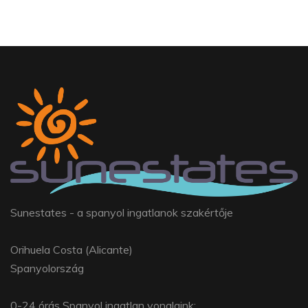
Sunestates - a spanyol ingatlanok szakértője
Orihuela Costa (Alicante)
Spanyolország
0-24 órás Spanyol ingatlan vonalaink: