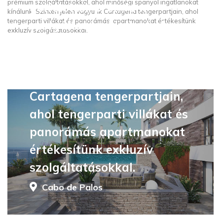
prémium szolgáltatásokkal, ahol minőségi spanyol ingatlanokat
golfélettel, prémium
kínálunk. Szintén jelen vagyunk Cartagena tengerpartjain, ahol
tengerparti villákat és panorámás apartmanokat értékesítünk
szolgáltatásokkal, ahol
exkluzív szolgáltatásokkal.
minőségi spanyol
ingatlanokat kínálunk.
Szintén jelen vagyunk
Cartagena tengerpartjain,
ahol tengerparti villákat és
panorámás apartmanokat
értékesítünk exkluzív
szolgáltatásokkal.
Cabo de Palos