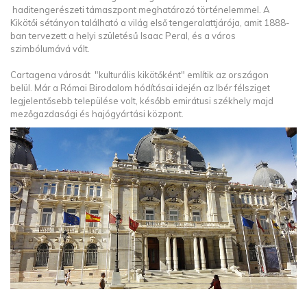
haditengerészeti támaszpont meghatározó történelemmel. A
Kikötői sétányon található a világ első tengeralattjárója, amit 1888-
ban tervezett a helyi születésű Isaac Peral, és a város
szimbólumává vált.
Cartagena városát "kulturális kikötőként" említik az országon
belül. Már a Római Birodalom hódításai idején az Ibér félsziget
legjelentősebb települése volt, később emirátusi székhely majd
mezőgazdasági és hajógyártási központ.