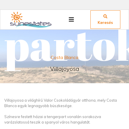
parto
Keresés
Costa Blanca
Villajoyosa
Villajoyosa a világhírű Valor Csokoládágyár otthona, mely Costa
Blanca egyik legnagyobb büszkesége.
Színesre festett házai a tengerpart vonalán sorakozva
varázslatossá teszik a spanyol város hangulatát.