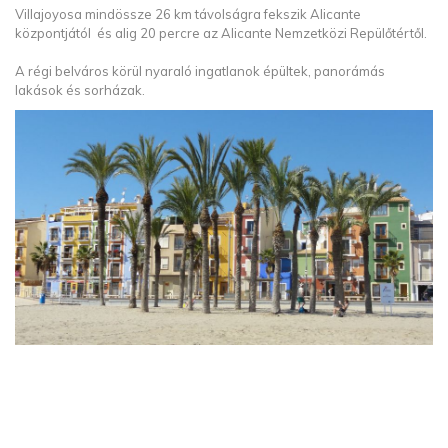
Villajoyosa mindössze 26 km távolságra fekszik Alicante
központjától és alig 20 percre az Alicante Nemzetközi Repülőtértől.
A régi belváros körül nyaraló ingatlanok épültek, panorámás
lakások és sorházak.