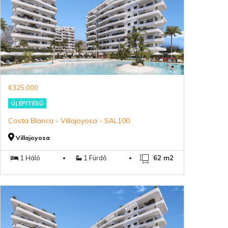
€325,000
ÚJ ÉPÍTÉSŰ
Costa Blanca - Villajoyosa - SAL100
Villajoyosa
1 Háló
1 Fürdő
62 m2