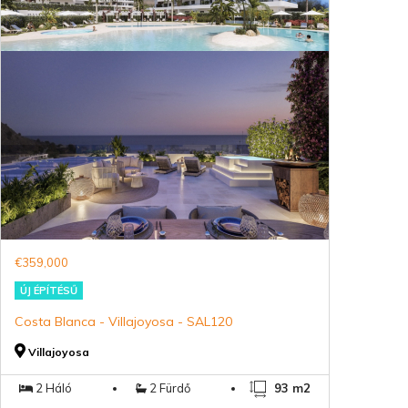
€359,000
ÚJ ÉPÍTÉSŰ
Costa Blanca - Villajoyosa - SAL120
Villajoyosa
2 Háló
2 Fürdő
93 m2