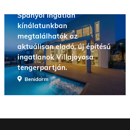
Spanyol ingatlan
kínálatunkban
megtalálhatók az
aktuálisan eladó, új építésű
ingatlanok Villajoyosa
tengerpartján.
Benidorm