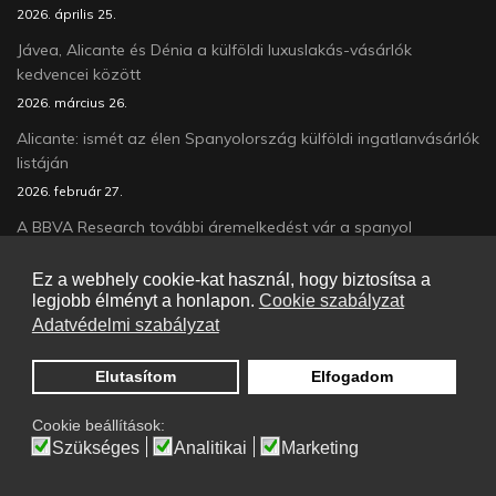
2026. április 25.
Jávea, Alicante és Dénia a külföldi luxuslakás-vásárlók
kedvencei között
2026. március 26.
Alicante: ismét az élen Spanyolország külföldi ingatlanvásárlók
listáján
2026. február 27.
A BBVA Research további áremelkedést vár a spanyol
lakáspiacon 2026-ban
Ez a webhely cookie-kat használ, hogy biztosítsa a
2026. január 24.
legjobb élményt a honlapon.
Cookie szabályzat
Alicante tovább erősíti vezető pozícióját
Adatvédelmi szabályzat
2026. január 05.
Elutasítom
Elfogadom
Cookie beállítások:
Copyright 2026. All Right Reserved
Szükséges
Analitikai
Marketing
Adatkezelési tájékoztató
Cookie szabályzat