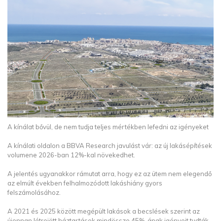
A kínálat bővül, de nem tudja teljes mértékben lefedni az igényeket
A kínálati oldalon a BBVA Research javulást vár: az új lakásépítések
volumene 2026-ban 12%-kal növekedhet.
A jelentés ugyanakkor rámutat arra, hogy ez az ütem nem elegendő
az elmúlt években felhalmozódott lakáshiány gyors
felszámolásához.
A 2021 és 2025 között megépült lakások a becslések szerint az
újonnan létrejött háztartások mindössze 45%-ának igényeit tudták