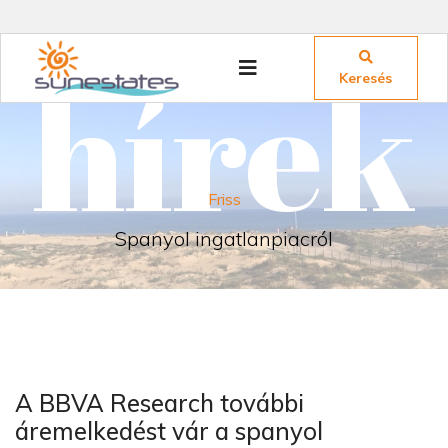
hírek
Keresés
Friss
Spanyol ingatlanpiacról
A BBVA Research további
áremelkedést vár a spanyol