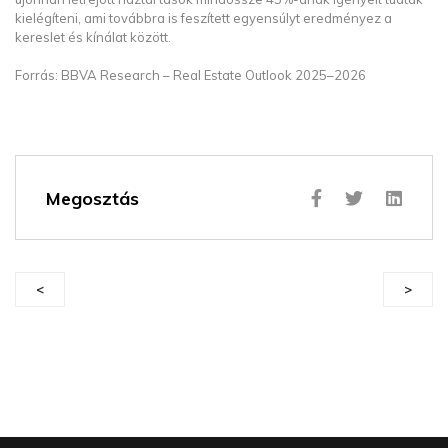
kielégíteni, ami továbbra is feszített egyensúlyt eredményez a
kereslet és kínálat között.
Forrás: BBVA Research – Real Estate Outlook 2025–2026
Megosztás
<
>