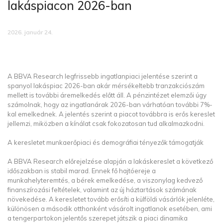
lakáspiacon 2026-ban
2026. január 24.
A BBVA Research legfrissebb ingatlanpiaci jelentése szerint a
spanyol lakáspiac 2026-ban akár mérsékeltebb tranzakciószám
mellett is további áremelkedés előtt áll. A pénzintézet elemzői úgy
számolnak, hogy az ingatlanárak 2026-ban várhatóan további 7%-
kal emelkednek. A jelentés szerint a piacot továbbra is erős kereslet
jellemzi, miközben a kínálat csak fokozatosan tud alkalmazkodni.
A keresletet munkaerőpiaci és demográfiai tényezők támogatják
A BBVA Research előrejelzése alapján a lakáskereslet a következő
időszakban is stabil marad. Ennek fő hajtóereje a
munkahelyteremtés, a bérek emelkedése, a viszonylag kedvező
finanszírozási feltételek, valamint az új háztartások számának
növekedése. A keresletet tovább erősíti a külföldi vásárlók jelenléte,
különösen a második otthonként vásárolt ingatlanok esetében, ami
a tengerpartokon jelentős szerepet játszik a piaci dinamika